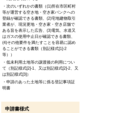
・次のいずれかの書類（(1)所在市区町村
等が運営する空き地・空き家バンクへの
登録が確認できる書類、(2)宅地建物取引
業者が、現況更地・空き家・空き店舗で
ある旨を表示した広告、(3)電気、水道又
はガスの使用中止日が確認できる書類、
(4)その他要件を満たすことを容易に認め
ることができる書類（別記様式[1]-2
等））
・低未利用土地等の譲渡後の利用につい
て（別記様式[2]-1、又は別記様式[2]-2、又
は別記様式[3]）
・申請のあった土地等に係る登記事項証
明書
申請書様式