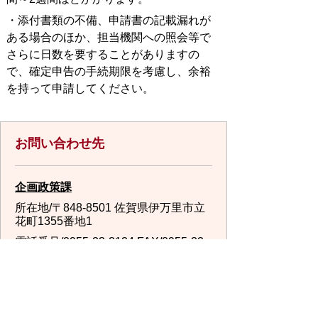
・添付書類の不備、申請書の記載漏れが
ある場合のほか、担当機関への照会等で
さらに日数を要することがありますの
で、確定申告の手続期限を考慮し、余裕
を持って申請してください。
お問い合わせ先
企画政策課
所在地/〒848-8501 佐賀県伊万里市立
花町1355番地1
電話番号/
0955-23-2124
FAX/0955-22-
7213 E-mail/
kikaku@city.imari.lg.jp
回答が必要なお問い合わせは、こちらの「お問合わせ
先」へお問い合わせください。メールでお問い合わせ
の際は、氏名・住所・電話番号をご記入ください。