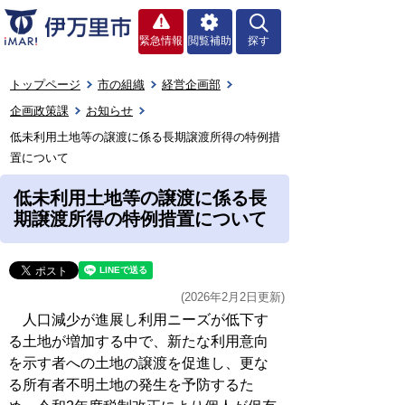
緊急情報
閲覧補助
探す
トップページ
市の組織
経営企画部
企画政策課
お知らせ
低未利用土地等の譲渡に係る長期譲渡所得の特例措
置について
低未利用土地等の譲渡に係る長
期譲渡所得の特例措置について
(2026年2月2日更新)
人口減少が進展し利用ニーズが低下す
る土地が増加する中で、新たな利用意向
を示す者への土地の譲渡を促進し、更な
る所有者不明土地の発生を予防するた