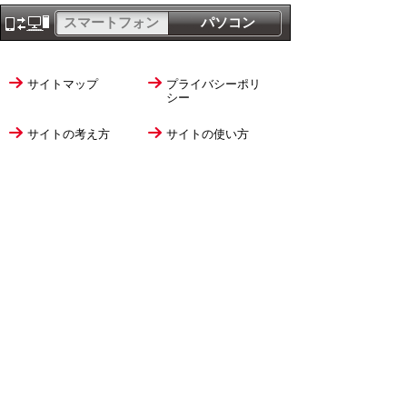
スマートフォン
パソコン
サイトマップ
プライバシーポリ
シー
サイトの考え方
サイトの使い方
リンク・著作権
ご意見・ご提案
伊万里市役所
法人番号
1000020412058
〒848-8501
佐賀県伊万里市立花町1355番地1
TEL
0955-23-2111
(代表)
FAX 0955-23-6113