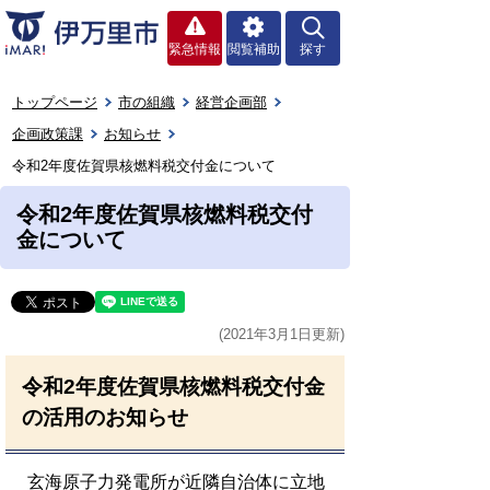
緊急情報
閲覧補助
探す
トップページ
市の組織
経営企画部
企画政策課
お知らせ
令和2年度佐賀県核燃料税交付金について
令和2年度佐賀県核燃料税交付
金について
(2021年3月1日更新)
令和2年度佐賀県核燃料税交付金
の活用のお知らせ
玄海原子力発電所が近隣自治体に立地