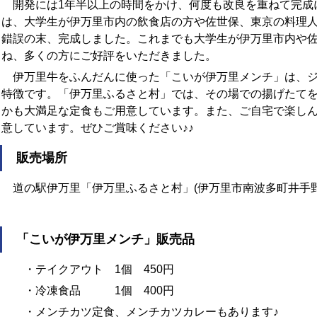
開発には1年半以上の時間をかけ、何度も改良を重ねて完成
は、大学生が伊万里市内の飲食店の方や佐世保、東京の料理
錯誤の末、完成しました。これまでも大学生が伊万里市内や
ね、多くの方にご好評をいただきました。
伊万里牛をふんだんに使った「こいが伊万里メンチ」は、ジ
特徴です。「伊万里ふるさと村」では、その場での揚げたて
かも大満足な定食もご用意しています。また、ご自宅で楽し
意しています。ぜひご賞味ください♪♪
販売場所
道の駅伊万里「伊万里ふるさと村」(伊万里市南波多町井手野27
「こいが伊万里メンチ」販売品
・テイクアウト 1個 450円
・冷凍食品 1個 400円
・メンチカツ定食、メンチカツカレーもあります♪