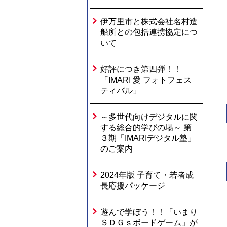
伊万里市と株式会社名村造
船所との包括連携協定につ
いて
好評につき第四弾！！
「IMARI 愛 フォトフェス
ティバル」
～多世代向けデジタルに関
する総合的学びの場～ 第
３期「IMARIデジタル塾」
のご案内
2024年版 子育て・若者成
長応援パッケージ
遊んで学ぼう！！「いまり
ＳＤＧｓボードゲーム」が