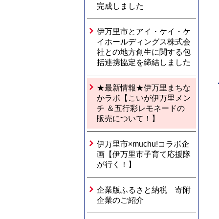
完成しました
伊万里市とアイ・ケイ・ケ
イホールディングス株式会
社との地方創生に関する包
括連携協定を締結しました
★最新情報★伊万里まちな
かラボ【こいが伊万里メン
チ ＆五行彩レモネードの
販売について！】
伊万里市×muchu!コラボ企
画【伊万里市子育て応援隊
が行く！】
企業版ふるさと納税 寄附
企業のご紹介