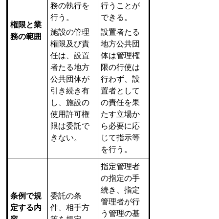
務の執行を
行うことが
行う。
できる。
権限と業
施設の管理
設置者たる
務の範囲
権限及び責
地方公共団
任は、設置
体は管理権
者たる地方
限の行使は
公共団体が
行わず、設
引き続き有
置者として
し、施設の
の責任を果
使用許可権
たす立場か
限は委託で
ら必要に応
きない。
じて指示等
を行う。
指定管理者
の指定の手
続き、指定
条例で規
委託の条
管理者が行
定する内
件、相手方
う管理の基