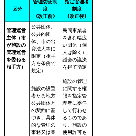
管理委託制
指定管理者
区分
度
制度
《改正前》
《改正後》
公共団体、
管理運営
民間事業者
公共的団
主体（市
を含む幅広
体、市の出
が施設の
い団体（個
資法人等に
管理運営
人は除く）
限定（相手
を委ねる
議会の議決
方を条例で
相手方）
を得て指定
規定）
施設の管理
施設の設置
に関する権
者たる地方
限を指定管
公共団体と
理者に委任
の契約に基
して行わせ
づき、具体
るものであ
的な管理の
り、施設の
事務又は業
使用許可も