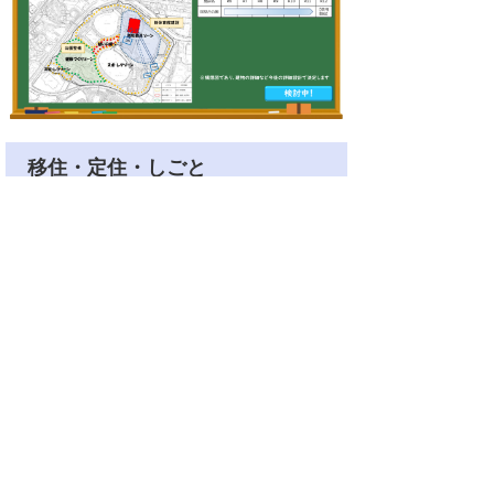
移住・定住・しごと
●”ほどよい街 ほどよい田舎 伊万里”
の移住関連情報は
こちら
から
●しごと・就職関連情報は
こちら
から
(2025年5月2日更新)
子育て・若者支援についての意見
を募集しています！
子育て、若者への支援は多岐にわたりま