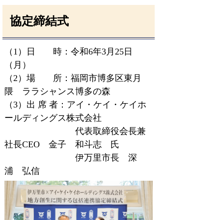
協定締結式
（1）日 時：令和6年3月25日
（月）
（2）場 所：福岡市博多区東月
隈 ララシャンス博多の森
（3）出 席 者：アイ・ケイ・ケイホ
ールディングス株式会社
代表取締役会長兼
社長CEO 金子 和斗志 氏
伊万里市長 深
浦 弘信