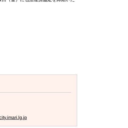
ty.imari.lg.jp