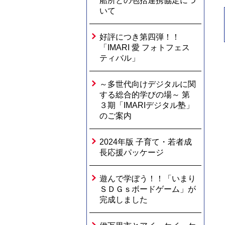
船所との包括連携協定につ
いて
好評につき第四弾！！
「IMARI 愛 フォトフェス
ティバル」
～多世代向けデジタルに関
する総合的学びの場～ 第
３期「IMARIデジタル塾」
のご案内
2024年版 子育て・若者成
長応援パッケージ
遊んで学ぼう！！「いまり
ＳＤＧｓボードゲーム」が
完成しました