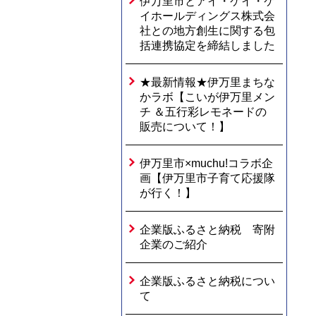
伊万里市とアイ・ケイ・ケ
イホールディングス株式会
社との地方創生に関する包
括連携協定を締結しました
★最新情報★伊万里まちな
かラボ【こいが伊万里メン
チ ＆五行彩レモネードの
販売について！】
伊万里市×muchu!コラボ企
画【伊万里市子育て応援隊
が行く！】
企業版ふるさと納税 寄附
企業のご紹介
企業版ふるさと納税につい
て