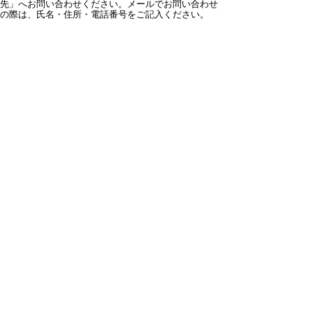
先」へお問い合わせください。メールでお問い合わせ
の際は、氏名・住所・電話番号をご記入ください。
スマートフォンでご利用されている場合、Microsoft
Office用ファイルを閲覧できるアプリケーションが端
末にインストールされていないことがございます。そ
の場合、Microsoft Officeまたは無償のMicrosoft社製ビ
ューアーアプリケーションの入っているPC端末などを
ご利用し閲覧をお願い致します。
スマートフォン
パソコン
サイトマップ
プライバシーポリ
シー
サイトの考え方
サイトの使い方
リンク・著作権
ご意見・ご提案