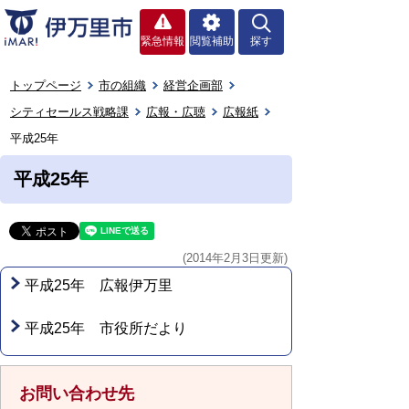
緊急情報
閲覧補助
探す
トップページ
市の組織
経営企画部
シティセールス戦略課
広報・広聴
広報紙
平成25年
平成25年
(2014年2月3日更新)
平成25年 広報伊万里
平成25年 市役所だより
お問い合わせ先