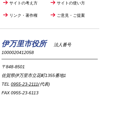
サイトの考え方
サイトの使い方
リンク・著作権
ご意見・ご提案
伊万里市役所
法人番号
1000020412058
〒848-8501
佐賀県伊万里市立花町1355番地1
TEL
0955-23-2111
(代表)
FAX 0955-23-6113
市役所本庁の開庁時間は
平日8時30分から17時15分までです。
毎週火曜日は証明書発行業務に関して19時まで
延長しておりますのでご利用ください。