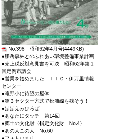
No.398 昭和62年4月号(4449KB)
●腰岳森林とのふれあい環境整備事業計画
●売上税反対意見書を可決 昭和62年第１
回定例市議会
●営業を始めました ＩＩＣ・伊万里情報
センター
●滝野小に待望の屋体
●第３セクター方式で松浦線を残そう！
●ほほえみひろば
●あなたにタッチ 第14回
●郷土の文化財〈指定文化財 No.4〉
●あの人この人 No.60
●フォトいまり