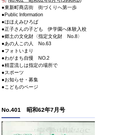
No.402 昭和62年8月号(3998KB)
●東新町商店街 街づくりへ第一歩
●Public Information
●ほほえみひろば
●正子さんの子ども 伊学園へ体験入校
●郷土の文化財〈指定文化財 No.8〉
●あの人この人 No.63
●フォトいまり
●わがまち自慢 NO.2
●精霊流しは指定の場所で
●スポーツ
●お知らせ・募集
●こどものページ
No.401 昭和62年7月号