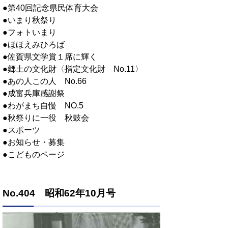
●第40回記念県民体育大会
●いまり秋祭り
●フォトいまり
●ほほえみひろば
●佐賀県文学賞１席に輝く
●郷土の文化財〈指定文化財 No.11〉
●あの人この人 No.66
●成富兵庫感謝祭
●わがまち自慢 NO.5
●秋祭りに一役 秋鼓会
●スポーツ
●お知らせ・募集
●こどものページ
No.404 昭和62年10月号