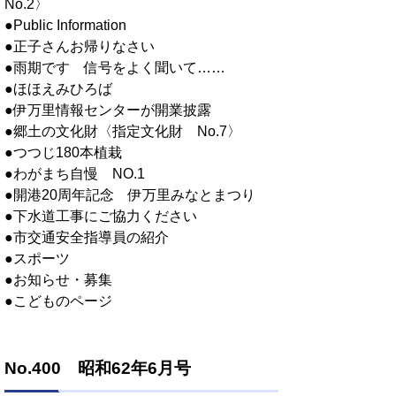
No.2〉
●Public Information
●正子さんお帰りなさい
●雨期です 信号をよく聞いて……
●ほほえみひろば
●伊万里情報センターが開業披露
●郷土の文化財〈指定文化財 No.7〉
●つつじ180本植栽
●わがまち自慢 NO.1
●開港20周年記念 伊万里みなとまつり
●下水道工事にご協力ください
●市交通安全指導員の紹介
●スポーツ
●お知らせ・募集
●こどものページ
No.400 昭和62年6月号