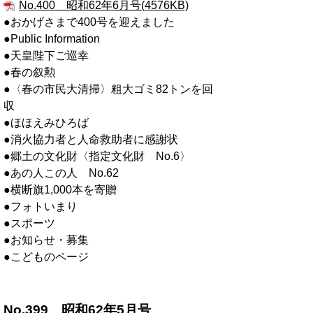
No.400 昭和62年6月号(4576KB)
●おかげさまで400号を迎えました
●Public Information
●天皇陛下ご巡幸
●春の叙勲
●〈春の市民大清掃〉粗大ゴミ82トンを回
収
●ほほえみひろば
●消火協力者と人命救助者に感謝状
●郷土の文化財〈指定文化財 No.6〉
●あの人この人 No.62
●横断旗1,000本を寄贈
●フォトいまり
●スポーツ
●お知らせ・募集
●こどものページ
No.399 昭和62年5月号