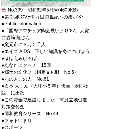
No.399 昭和62年5月号(4609KB)
●第２回LOVE伊万里21世紀への集い’87
●Public Information
●「国際アマチュア陶芸展いまり’87」大賞
に岩﨑 隆さん
●窯元市に３万２千人
●エイズ AIDS 正しい知識を身につけよう
●ほほえみひろば
●あなたにタッチ 15回
●郷土の文化財〈指定文化財 No.5〉
●あの人この人 No.61
●石本 大くん（大坪小５年）映画「次郎物
語」に出演
●この資金で建設しました－電源立地促進
対策交付金－
●同和教育シリーズ No.49
●フォトいまり
●スポーツ