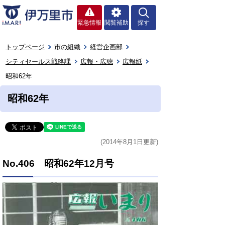
緊急情報
閲覧補助
探す
トップページ
市の組織
経営企画部
シティセールス戦略課
広報・広聴
広報紙
昭和62年
昭和62年
(2014年8月1日更新)
No.406 昭和62年12月号