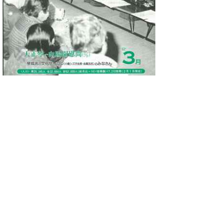
No.397 昭和62年3月号(3873KB)
●潜在するボランティア アンケートにみ
るボランティア意識
●情報センターを創立 テレトピア構想の
核に
●母子寮完成間近 入居者を募集
●１億８千万円が灰に 昭和61年消防統計
●スポーツ
●ほほえみひろば
●あなたにタッチ 13回
●郷土の文化財〈指定文化財 No.3〉