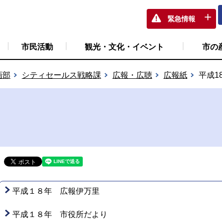
緊急情報
市民活動
観光・文化・イベント
市の
画部
シティセールス戦略課
広報・広聴
広報紙
平成1
平成１８年 広報伊万里
平成１８年 市役所だより