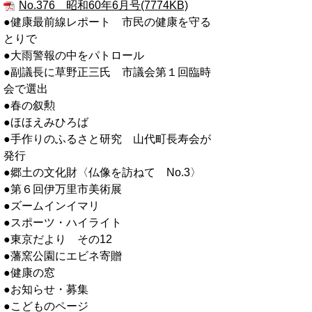
No.376 昭和60年6月号(7774KB)
●健康最前線レポート 市民の健康を守る
とりで
●大雨警報の中をパトロール
●副議長に草野正三氏 市議会第１回臨時
会で選出
●春の叙勲
●ほほえみひろば
●手作りのふるさと研究 山代町長寿会が
発行
●郷土の文化財〈仏像を訪ねて No.3〉
●第６回伊万里市美術展
●ズームインイマリ
●スポーツ・ハイライト
●東京だより その12
●藩窯公園にエビネ寄贈
●健康の窓
●お知らせ・募集
●こどものページ