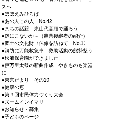
スへ
●ほほえみひろば
●あの人この人 No.42
●まちの話題 東山代音頭で踊ろう
●嫁にこないか～（農業後継者の紹介）
●郷土の文化財〈仏像を訪ねて No.1〉
●消防に万能救急車 救助活動の態勢整う
●松浦保育園ができました
●伊万里太鼓の新曲作成 やきものも楽器
に
●東京だより その10
●健康の窓
●第９回市民体力づくり大会
●ズームインイマリ
●お知らせ・募集
●子どものページ