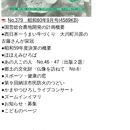
No.379 昭和60年9月号(4589KB)
●国営総合農地開発の計画概要
●西日本一うまい牛づくり 大川町川原の
古藤さんが栄冠
●昭和59年度決算の概要
●ほほえみひろば
●あの人この人 No.46・47〈出版２題〉
●郷土の文化財〈仏像を訪ねて No.6〉
●スポーツ・健康の窓
●第９回納涼市民防火のつどい
●かまやつひろしライブコンサート
●ズームインイマリ
●お知らせ・募集
●こどものページ