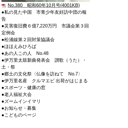
No.380 昭和60年10月号(4001KB)
●私の見た中国 市青少年友好訪中団の報
告
●災害復旧費６億7,220万円 市議会第３回
定例会
●松浦線第２回対策協議会
●ほほえみひろば
●あの人この人 No.48
●伊万里太鼓新曲発表会 讃歌（うた）・
土・祭
●郷土の文化祭〈仏像を訪ねて No.7〉
●伊万里名産 クルマエビ 出荷がはじまる
●スポーツ・健康の窓
●老人福祉大会
●ズームインイマリ
●お知らせ・募集
●こどものページ