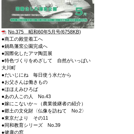
No.375 昭和60年5月号(6758KB)
●商工の殿堂着工へ
●鍋島藩窯公園完成へ
●国際化したアマ陶芸展
●特色づくりをめざして 自然がいっぱい
大川町
●だいじにね 毎日使う水だから
●お父さんは働きもの
●ほほえみひろば
●あの人この人 No.43
●嫁にこないか～（農業後継者の紹介）
●郷土の文化財〈仏像を訪ねて No.2〉
●東京だより その11
●同和教育シリーズ No.39
●健康の窓