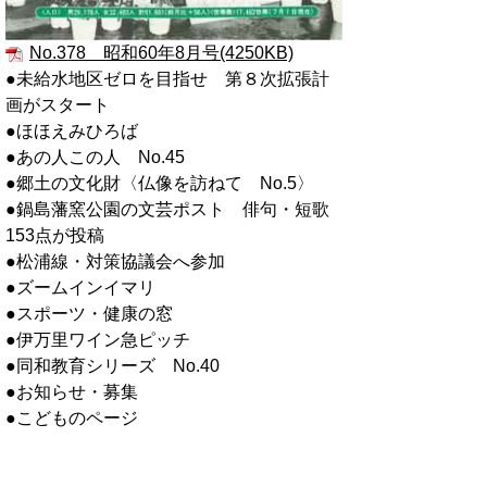
No.378 昭和60年8月号(4250KB)
●未給水地区ゼロを目指せ 第８次拡張計
画がスタート
●ほほえみひろば
●あの人この人 No.45
●郷土の文化財〈仏像を訪ねて No.5〉
●鍋島藩窯公園の文芸ポスト 俳句・短歌
153点が投稿
●松浦線・対策協議会へ参加
●ズームインイマリ
●スポーツ・健康の窓
●伊万里ワイン急ピッチ
●同和教育シリーズ No.40
●お知らせ・募集
●こどものページ