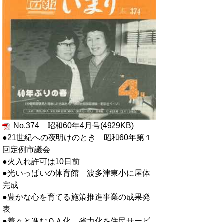
No.374 昭和60年4月号(4929KB)
●21世紀への夜明けのとき 昭和60年第１
回定例市議会
●火入れ許可は10日前
●光いっぱいの体育館 波多津東小に屋体
完成
●豊かな心を育てる施策推進事業の成果発
表
●着々と進むＯＡ化 省力化を住民サービ