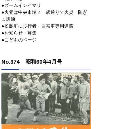
●ズームインイマリ
●火元は中央市場？ 駅通りで火災 防ぎ
ょ訓練
●松島町に歩行者・自転車専用道路
●お知らせ・募集
●こどものページ
No.374 昭和60年4月号