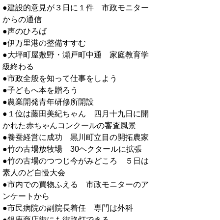
●建設的意見が３日に１件 市政モニター
からの通信
●声のひろば
●伊万里港の整備すすむ
●大坪町屋敷野・瀬戸町中通 家庭教育学
級終わる
●市政全般を知って仕事をしよう
●子どもへ本を贈ろう
●農業開発青年研修所開設
●１位は藤田美紀ちゃん 四月十九日に開
かれた赤ちゃんコンクールの審査風景
●養蚕経営に成功 黒川町立目の開拓農家
●竹の古場放牧場 30ヘクタールに拡張
●竹の古場のつつじ今がみどころ ５日は
素人のど自慢大会
●市内での買物ふえる 市政モニターのア
ンケートから
●市民病院の副院長着任 専門は外科
●銀座商店街にも街路灯できる