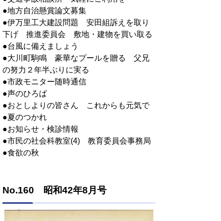
●地方自治懸賞論文募集
●伊万里工大建設問題 安田組訴えを取り
下げ 推進委員会 敷地・建物を買い取る
●台風に備えましょう
●大川町駒鳴 豪華なプールを贈る 父兄
の努力２年半ぶりに実る
●市政モニター随時通信
●声のひろば
●おとしよりの皆さん これからも元気で
●夏のつかれ
●お知らせ・検診情報
●市民の社会科教室(4) 教育委員会事務局
●食欲の秋
No.160 昭和42年8月号