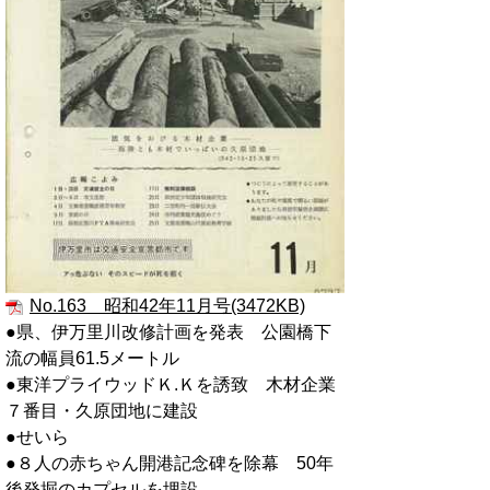
No.163 昭和42年11月号(3472KB)
●県、伊万里川改修計画を発表 公園橋下
流の幅員61.5メートル
●東洋プライウッドＫ.Ｋを誘致 木材企業
７番目・久原団地に建設
●せいら
●８人の赤ちゃん開港記念碑を除幕 50年
後発掘のカプセルを埋設