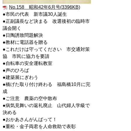
No.158 昭和42年6月号(3396KB)
●市民の代表 新市議30人誕生
●正副議長など決まる 改選後初の臨時市
議会開く
●日陶誘致問題解決
●教材に電話器を贈る
●これだけは守ってください 市交通対策
協 市民に協力を要請
●自転車の安全運転教室
●声のひろば
●建築展にぎわう
●橋げた取り付け終わる 福島橋10月に完
成
●ご注意 農薬の空中散布
●病気見舞いの返礼廃止 山代婦人学級で
決める
●おかあさんがんばって！
●重松・金子両君を人命救助で表彰