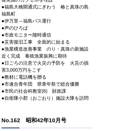
●福島大橋開通式にぎわう 椿と真珠の島
福島町
●伊万里⇔福島バス運行
●声のひろば
●市政モニター随時通信
●災害復旧工事 全面的に始まる
●漁業構造改善事業 のり・真珠の新施設
近く完成 養殖漁業振興に期待
●日ごろの注意で火災の予防を 火災の損
害3,000万円をこす
●教材に電話機を贈る
●市連合青年団 県青年祭で総合優勝
●市民の社会科教室(6) 財政課
●自衛隊小郡（おごおり）施設大隊を訪問
No.162 昭和42年10月号