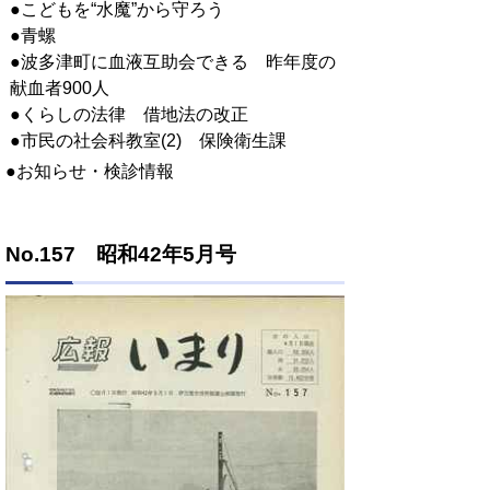
●こどもを“水魔”から守ろう
●青螺
●波多津町に血液互助会できる 昨年度の
献血者900人
●くらしの法律 借地法の改正
●市民の社会科教室(2) 保険衛生課
●お知らせ・検診情報
No.157 昭和42年5月号