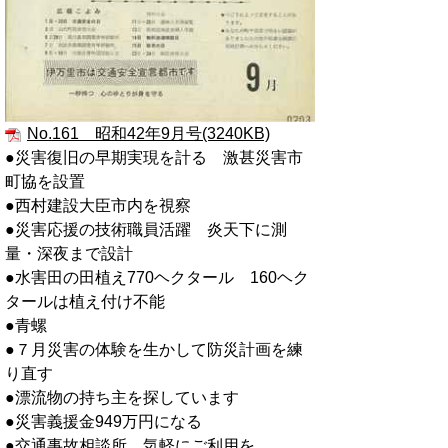
No.161 昭和42年9月号(3240KB)
●災害復旧の早期実現を計る 激甚災害市
町協を設置
●西村建設大臣市内を視察
●災害応援の技術職員活躍 炎天下に測
量・深夜まで設計
●水害田の田植え770ヘクタール 160ヘク
タールは植え付け不能
●青螺
●７月災害の体験を生かして防災計画を練
り直す
●漂流物の持ち主を探しています
●災害義援金949万円になる
●交通事故相談所 気軽にご利用を