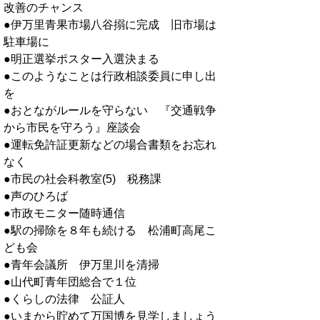
改善のチャンス
●伊万里青果市場八谷搦に完成 旧市場は
駐車場に
●明正選挙ポスター入選決まる
●このようなことは行政相談委員に申し出
を
●おとながルールを守らない 『交通戦争
から市民を守ろう』座談会
●運転免許証更新などの場合書類をお忘れ
なく
●市民の社会科教室(5) 税務課
●声のひろば
●市政モニター随時通信
●駅の掃除を８年も続ける 松浦町高尾こ
ども会
●青年会議所 伊万里川を清掃
●山代町青年団総合で１位
●くらしの法律 公証人
●いまから貯めて万国博を見学しましょう