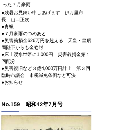
った７月豪雨
●残暑お見舞い申しあげます 伊万里市
長 山口正次
●青螺
●７月豪雨のつめあと
●災害義捐金626万円を超える 天皇・皇后
両陛下からも金壱封
●床上浸水世帯に1,000円 災害義捐金第１
回配分
●災害復旧など３億4,000万円計上 第３回
臨時市議会 市税減免条例など可決
●お知らせ
No.159 昭和42年7月号