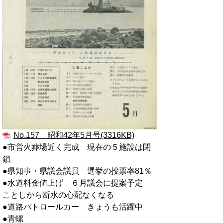
No.157 昭和42年5月号(3316KB)
●市営火葬場近く完成 現在の５施設は閉
鎖
●県知事・県議会議員 選挙の投票率81％
●水道料金値上げ ６月議会に提案予定
ことしから断水の心配なくなる
●道路パトロールカー きょうも活躍中
●青螺