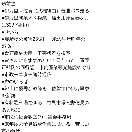
歩前進
●伊万里⇔佐賀（武雄経由）普通バス走る
●伊万里陶業ＫＫ操業 輸出用洋食器を月
に30万個生産
●せいら
●農産物の被害23億円 米の生産昨年の
57％
●倉石農林大臣 干害状況を視察
●皆さんにもすすめたい１日だった 斎藤
正雄氏の同行記 市内産業観光施設めぐり
●市政モニター随時通信
●声のひろば
●郷土に優秀な教師を 佐賀市に伊万里寮
を新築
●有料駐車場できる 青果市場と郵便局の
あと地に
●市民の社会教室(7) 議会事務局
●来年度の予算編成作業にはいる 苦しい
市の台所