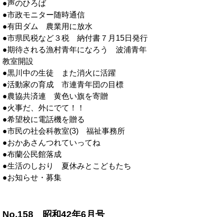
●声のひろば
●市政モニター随時通信
●有田ダム 農業用に放水
●市県民税など３税 納付書７月15日発行
●期待される漁村青年になろう 波浦青年
教室開設
●黒川中の生徒 また消火に活躍
●活動家の育成 市連青年団の目標
●農協共済連 黄色い旗を寄贈
●火事だ、外にでて！！
●希望校に電話機を贈る
●市民の社会科教室(3) 福祉事務所
●おかあさんつれていってね
●布蘭公民館落成
●生活のしおり 夏休みとこどもたち
●お知らせ・募集
No.158 昭和42年6月号