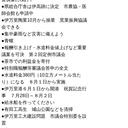
●県総合庁舎は伊高跡に決定 市農協・医
師会館も申請中
●伊万里陶業10月から操業 窯業振興協議
会できる
●集中豪雨など災害に備えよう
●青螺
●報酬引き上げ・水道料金値上げなど重要
議案を可決 第２回定例市議会
●茶市での利益金を寄付
●特別職報酬等審議会答申の全文
●水道料金380円（10立方メートル当た
り）になる ８月１日から実施
●伊万里港６月１日から開港 祝賀記念行
事 ７月28日～８月２日
●給水船を作ってください
●有田工高生 城山公園などを清掃
●伊万里工大建設問題 市議会特別委を設
置