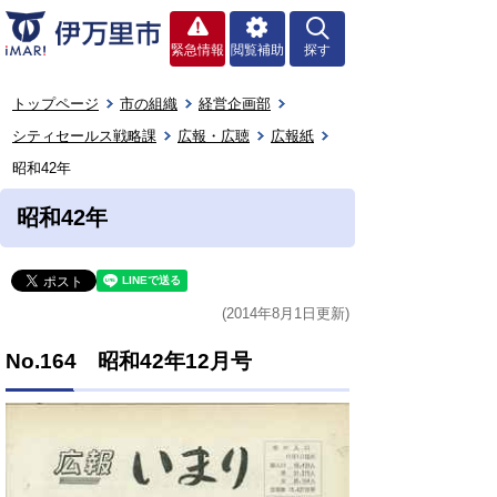
緊急情報
閲覧補助
探す
トップページ
市の組織
経営企画部
シティセールス戦略課
広報・広聴
広報紙
昭和42年
昭和42年
(2014年8月1日更新)
No.164 昭和42年12月号