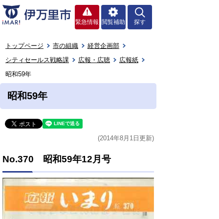
緊急情報
閲覧補助
探す
トップページ
市の組織
経営企画部
シティセールス戦略課
広報・広聴
広報紙
昭和59年
昭和59年
(2014年8月1日更新)
No.370 昭和59年12月号