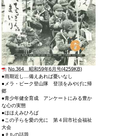
No.364 昭和59年6月号(4259KB)
●雨期近し…備えあれば憂いなし
●メラ・ピーク登山隊 登頂をみやげに帰
郷
●青少年健全育成 アンケートにみる豊か
な心の実態
●ほほえみひろば
●この子らを愛の光に 第４回市社会福祉
大会
●まちの話題