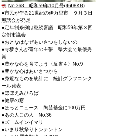
No.368 昭和59年10月号(4608KB)
●市民が作る21世紀の伊万里市 ９月３日
懇話会が発足
●定年制条例は継続審議 昭和59年第３回
定例市議会
●おとなはなぜあいさつをしないの
●寺坂さんが青年の主張 県大会で最優秀
賞
●豊かな心を育てよう〈反省４〉No.9
●豊かな心はあいさつから
●身近なものを統計に 統計グラフコンク
ール発表
●ほほえみひろば
●健康の窓
●ほっとニュース 陶芸基金に100万円
●あの人この人 No.36
●ズームインイマリ
●いまり秋祭りトンテントン