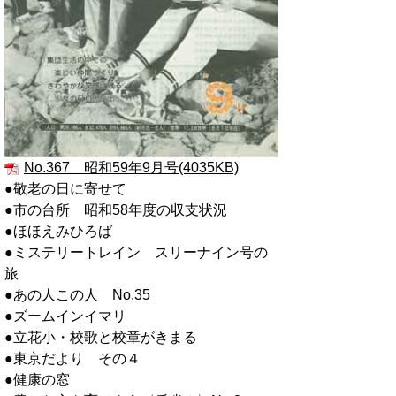
No.367 昭和59年9月号(4035KB)
●敬老の日に寄せて
●市の台所 昭和58年度の収支状況
●ほほえみひろば
●ミステリートレイン スリーナイン号の
旅
●あの人この人 No.35
●ズームインイマリ
●立花小・校歌と校章がきまる
●東京だより その４
●健康の窓