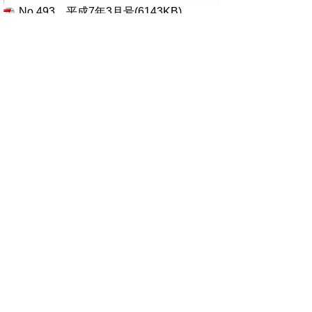
No.493 平成7年3月号(6143KB)
●パブリックインフォメーション
●特集 いじめ
●みんなの広場
●文化で町づくり
●お年寄りと子どものページ
●スポーツ
●くらしのチャンネル
●お便り
No.492 平成7年2月号