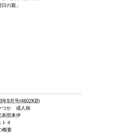
明日の親」
3年9月号(4602KB)
いつか 成人病
代表団来伊
スト４
の概要