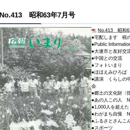
No.413 昭和63年7月号
No.413 昭和6
●宅配します 税
●Public Informatio
●大連市と友好交
●中国との交流
●フォトいまり
●ほほえみひろば
●講演 くらしの
会
●郷土の文化財〈指
●あの人この人 No
●1,000人を超
●わがまち自慢 NO
●ふるさとさんこ
●スポーツ