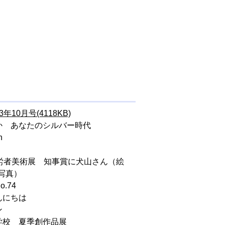
3年10月号(4118KB)
か あなたのシルバー時代
n
勤労者美術展 知事賞に犬山さん（絵
写真）
.74
んにちは
ン
学校 夏季創作品展