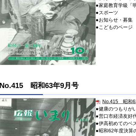
●家庭教育学級「
●スポーツ
●お知らせ・募集
●こどものページ
No.415 昭和63年9月号
No.415 昭和6
●健康のつもりが
●営口市経済友好
●伊高初めてのベ
●昭和62年度決算