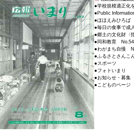
●学校規模適正化
●Public Informatio
●ほほえみひろば
●毎日の食事で成
●郷土の文化財〈指
●同和教育 No.54
●わがまち自慢 NO
●ふるさとさんこ
●スポーツ
●フォトいまり
●お知らせ・募集
●こどものページ