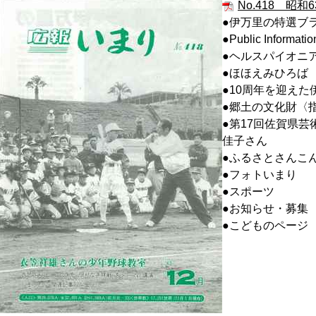
No.418 昭和6
●伊万里の特選ブ
●Public Informatio
●ヘルスパイオニ
●ほほえみひろば
●10周年を迎えた
●郷土の文化財〈指
●第17回佐賀県
佳子さん
●ふるさとさんこ
●フォトいまり
●スポーツ
●お知らせ・募集
●こどものページ