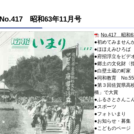
No.417 昭和63年11月号
No.417 昭和6
●初めてみません
●ほほえみひろば
●府招浮立をビデ
●郷土の文化財〈指
●白壁土蔵の町家
●同和教育 No.55
●第３回佐賀県高
橋」で大賞
●ふるさとさんこ
●スポーツ
●フォトいまり
●お知らせ・募集
●こどものページ