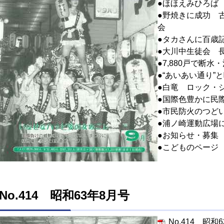
●ほほえみひろば
●野焼きに成功 
会
●タカさんに百歳
●大川中生徒会 
●7,880戸で断
●“あいあい通り”
●白竜 ロック・
●国際色豊かに民
●市民防火のつど
●浦ノ崎運動広場
●お知らせ・募集
●こどものページ
No.414 昭和63年8月号
No.414 昭和6