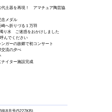
古代土器を再現！ アマチュア陶芸協
記念メダル
長崎へ折りづる１万羽
水・濁り水 ご迷惑をおかけしました
と呼んでください
シンガーの故郷で初コンサート
際交流の夕べ
い
にナイター施設完成
3年8月号(5227KB)