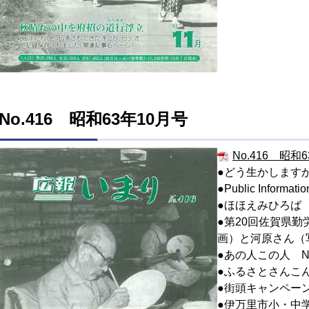
No.416 昭和63年10月号
No.416 昭和6
●どう生かします
●Public Informatio
●ほほえみひろば
●第20回佐賀県
画）と河原さん（
●あの人この人 No
●ふるさとさんこ
●街頭キャンペー
●伊万里市小・中