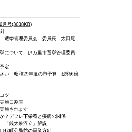
6月号(3038KB)
方針
て 選挙管理委員会 委員長 太田尾
選挙について 伊万里市選挙管理委員
事予定
さい 昭和29年度の市予算 総額6億
ぬコツ
査実施日割表
が実施されます
とか？デフレ下栄養と疾病の関係
術 「銭太鼓浮立」解説
 山代町公民館の事業方針