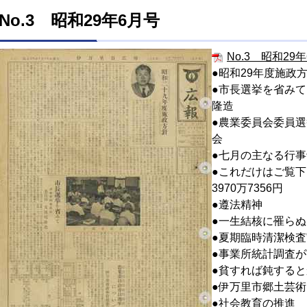
No.3 昭和29年6月号
No.3 昭和29年
●昭和29年度施政
●市長選挙を省み
隆造
●農業委員会委員
会
●七月の主なる行
●これだけはご覧下
3970万7356円
●遵法精神
●一生結核に罹ら
●夏期臨時清潔検
●事業所統計調査
●貧すれば鈍する
●伊万里市郷土芸
●社会教育の推進