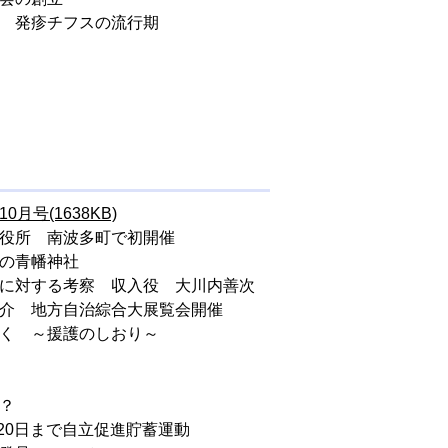
難 発疹チフスの流行期
0月号(1638KB)
市役所 南波多町で初開催
ての青幡神社
治に対する考察 収入役 大川内善次
紹介 地方自治綜合大展覧会開催
なく ～援護のしおり～
？
月20日まで自立促進貯蓄運動