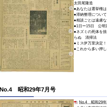
太田尾隆造
●あなたは選挙権
●滞納整理につい
●相談ごとは遠慮
●1日ー15日 公
●ネズミの死体を
らぬ 清掃法
●ミス伊万里決定！
●これから多い押
No.4 昭和29年7月号
No.4 昭和29年