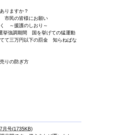
はありますか？
て 市民の皆様にお願い
なく ～援護のしおり～
明選挙強調期間 国を挙げての猛運動
捨てて三万円以下の罰金 知らねばな
し売りの防ぎ方
7月号(1735KB)