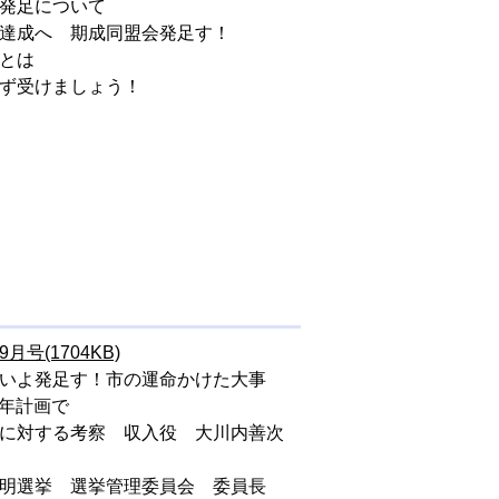
会発足について
期達成へ 期成同盟会発足す！
制とは
必ず受けましょう！
9月号(1704KB)
よいよ発足す！市の運命かけた大事
か年計画で
治に対する考察 収入役 大川内善次
公明選挙 選挙管理委員会 委員長