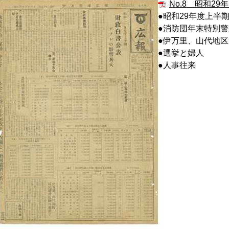
No.8 昭和29年1
●昭和29年度上半
●消防団年末特別警
●伊万里、山代地
●選挙と婦人
●人事往来