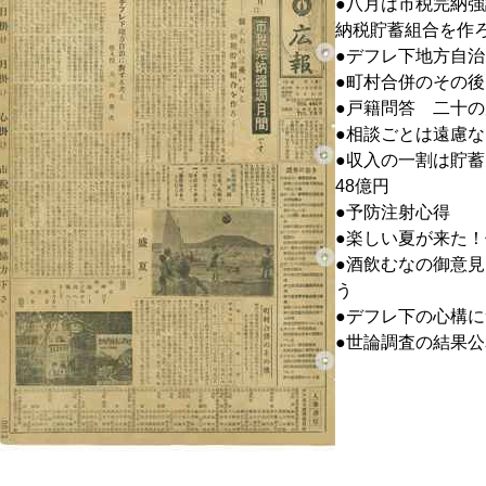
●八月は市税完納
納税貯蓄組合を作
●デフレ下地方自
●町村合併のその後
●戸籍問答 二十の
●相談ごとは遠慮
●収入の一割は貯
48億円
●予防注射心得
●楽しい夏が来た
●酒飲むなの御意
う
●デフレ下の心構
●世論調査の結果公