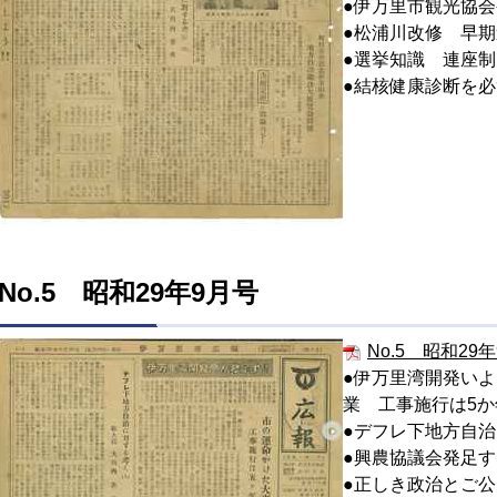
●伊万里市観光協
●松浦川改修 早
●選挙知識 連座
●結核健康診断を
No.5 昭和29年9月号
No.5 昭和29年
●伊万里湾開発い
業 工事施行は5
●デフレ下地方自
●興農協議会発足す
●正しき政治とご