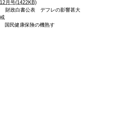
2月号(1422KB)
期 財政白書公表 デフレの影響甚大
戒
区 国民健康保険の機熟す