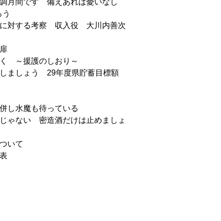
強調月間です 備えあれば憂いなし
ろう
治に対する考察 収入役 大川内善次
扉
なく ～援護のしおり～
蓄しましょう 29年度県貯蓄目標額
！併し水魔も待っている
見じゃない 密造酒だけは止めましょ
について
表