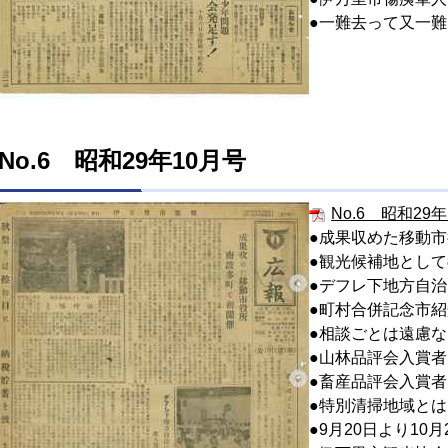
●一難去って又一
No.6 昭和29年10月号
No.6 昭和29年1
●成果収めた移動
●観光候補地とし
●デフレ下地方自
●町村合併記念市
●相談ごとは遠慮
●山林品評会入賞者
●畜産品評会入賞者
●特別清掃地域とは
●9月20日より10