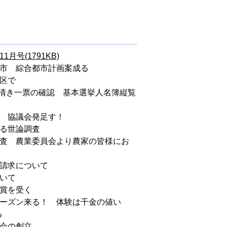
1月号(1791KB)
里市 綜合都市計画案成る
挙区で
日 清き一票の確認 基本選挙人名簿縦覧
題 協議会発足す！
する世論調査
調査 農業委員会より農家の皆様にお
給請求について
ついて
臣賞を受く
シーズン来る！ 体験は千金の値い
る
人会の創立