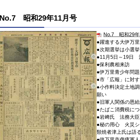
No.7 昭和29年11月号
No.7 昭和29年1
●躍進する大伊万
●次期選挙は小選
●11月5日～19
●保利農相来訪
●伊万里青少年問
●市「広報」に対
●小作料決定土地
願い
●旧軍人関係の恩
●たばこ消費税に
●岩﨑氏 法務大
●秘の用心 火災
類焼者津上氏は語
●伊万里市傷痍軍