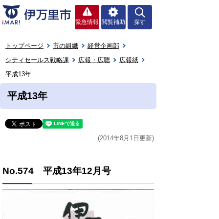
緊急情報
閲覧補助
探す
トップページ
市の組織
経営企画部
シティセールス戦略課
広報・広聴
広報紙
平成13年
平成13年
(2014年8月1日更新)
No.574 平成13年12月号