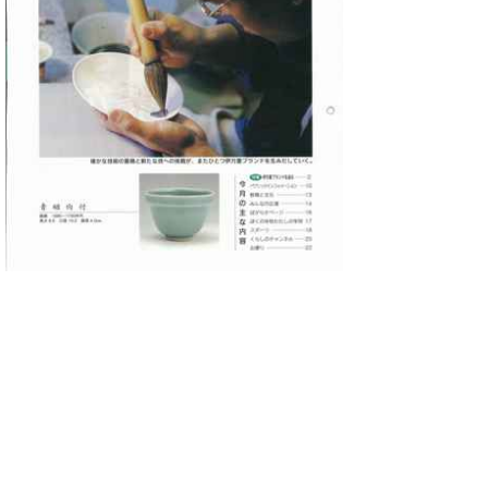
No.565 平成13年3月号(7636KB)
●特集 伊万里ブランドを追え
●パブリックインフォメーション
●教育と文化
●みんなの広場
●ほがらかページ
●ぼくの学校わたしの学校
●スポーツ