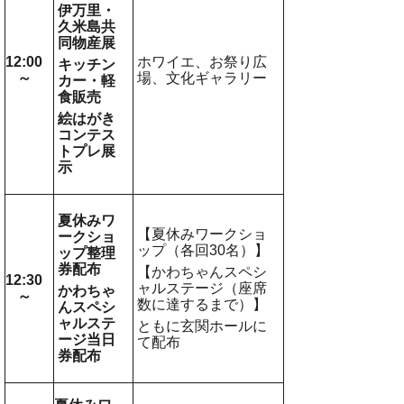
伊万里・
久米島共
同物産展
12:00
ホワイエ、お祭り広
キッチン
～
場、文化ギャラリー
カー・軽
食販売
絵はがき
コンテス
トプレ展
示
夏休みワ
【夏休みワークショ
ークショ
ップ
（各回30名）
】
ップ整理
券配布
【かわちゃんスペシ
12:30
ャルステージ（座席
かわちゃ
～
数に達するまで）】
んスペシ
ャルステ
ともに玄関ホールに
ージ当日
て配布
券配布