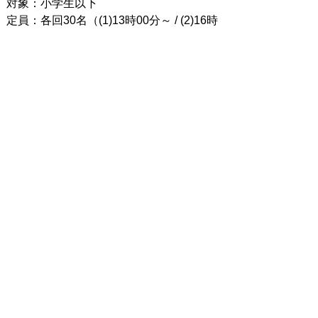
対象：小学生以下
定員：各回30名（(1)13時00分～ / (2)16時
00分～）
参加方法：当日先着順（要整理券）
※当日12時30分から「玄関ホール」に
て、2回分すべての整理券を同時に配布し
ます。 定員に達し次第、受付終了となり
ますのでご注意ください。
かわちゃんスペシャルステージを
事前申込された方へ
事前申込された方へ、7月上旬に、入場券
を発送いたします。当日はその入場券を
お持ちください。
(2026年5月23日更新)