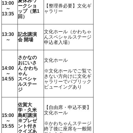
夏休みワ
13:00
ークショ
【整理券必要】文化ギ
～
ップ（第1
ャラリー
13:35
回）
文化ホール（かわちゃ
13:30
記念講演
んスペシャルステージ
～
会 開場
申込者入場）
さかなの
文化ホール
おにいさ
14:00
ん かわち
※文化ホールでご覧で
～
ゃん
きない方向けに文化ギ
14:55
スペシャ
ャラリーでパブリック
ルステー
ビューイングあり
ジ
佐賀大
【自由席・申込不要】
学・久米
文化ホール
15:00
島町講演
～
※プレゼ
※かわちゃんステージ
15:55
ント付き
終了後に座席を一般開
クイズあ