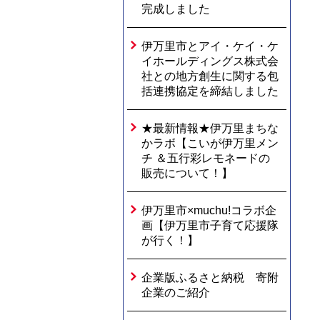
完成しました
伊万里市とアイ・ケイ・ケ
イホールディングス株式会
社との地方創生に関する包
括連携協定を締結しました
★最新情報★伊万里まちな
かラボ【こいが伊万里メン
チ ＆五行彩レモネードの
販売について！】
伊万里市×muchu!コラボ企
画【伊万里市子育て応援隊
が行く！】
企業版ふるさと納税 寄附
企業のご紹介