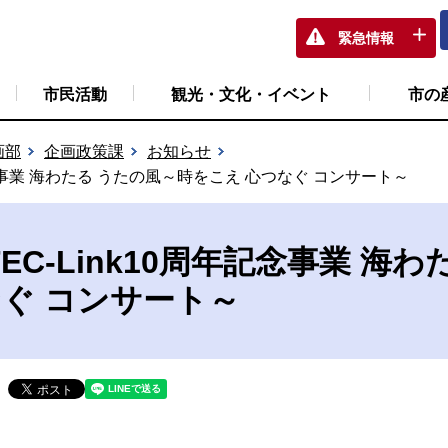
緊急情報
市民活動
観光・文化・イベント
市の
画部
企画政策課
お知らせ
記念事業 海わたる うたの風～時をこえ 心つなぐ コンサート～
EC-Link10周年記念事業 海
なぐ コンサート～