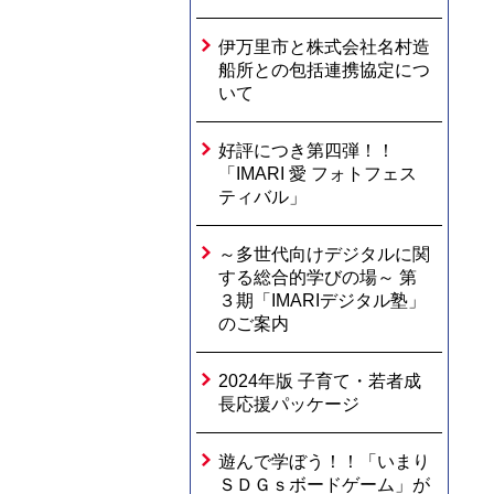
伊万里市と株式会社名村造
船所との包括連携協定につ
いて
好評につき第四弾！！
「IMARI 愛 フォトフェス
ティバル」
～多世代向けデジタルに関
する総合的学びの場～ 第
３期「IMARIデジタル塾」
のご案内
2024年版 子育て・若者成
長応援パッケージ
遊んで学ぼう！！「いまり
ＳＤＧｓボードゲーム」が