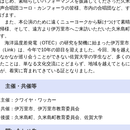
はじめ、素晴らしいパフォーマンスを披露してくださった久米
声合唱団コーロ・カンフォーラの皆様、市内の合唱団など、す
げます。
また、本公演のために遠くニューヨークから駆けつけて素晴
帰様、そして、遠方より伊万里市へご来訪いただいた久米島町
す。
海洋温度差発電（OTEC）の研究を契機に始まった伊万里市
（Link）は、今年で10年の節目を迎えました。今回、海を
なかなか巡り会うことができない佐賀大学の学生など、多くの
たことは、単なる文化交流にとどまらず、地域を越えてともに
が、着実に育まれてきている証となりました。
主催・共催等
主催：クワイヤ・ワッカー
共催：伊万里市、伊万里市教育委員会
後援：久米島町、久米島町教育委員会、佐賀大学